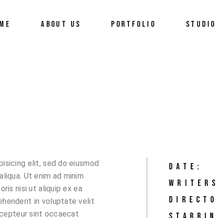
ME
ABOUT US
PORTFOLIO
STUDIO
isicing elit, sed do eiusmod
DATE:
aliqua. Ut enim ad minim
WRITERS
ris nisi ut aliquip ex ea
DIRECTO
henderit in voluptate velit
Excepteur sint occaecat
STARRIN